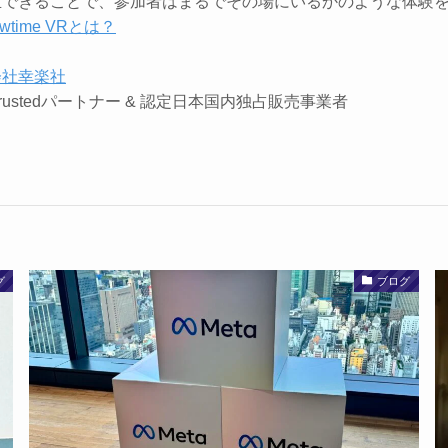
生できることで、参加者はまるでその場にいるかのような体験
owtime VRとは？
会社幸楽社
rustedパートナー & 認定日本国内独占販売事業者
グ
ブログ