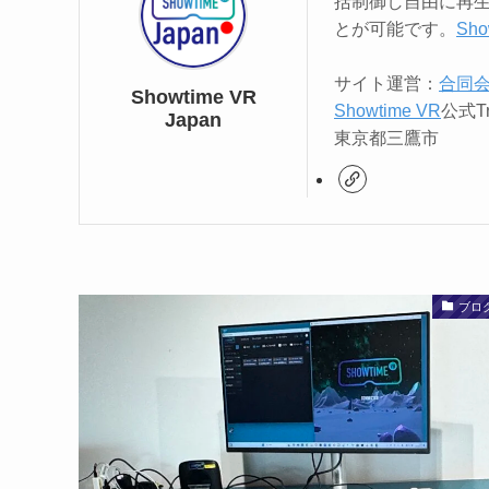
括制御し自由に再
とが可能です。
Sh
サイト運営：
合同
Showtime VR
Showtime VR
公式T
Japan
東京都三鷹市
ブロ