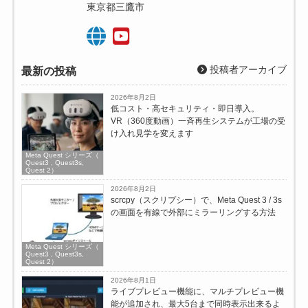
東京都三鷹市
投稿者アーカイブ
最新の投稿
2026年8月2日
低コスト・高セキュリティ・即日導入。
VR（360度動画）一斉再生システムが工場の受
け入れ見学を変えます
Meta Quest シリーズ（
Quest3 , Quest3s,
Quest 2）
2026年8月2日
scrcpy（スクリプシー）で、Meta Quest 3 / 3s
の画面を有線で外部にミラーリングする方法
Meta Quest シリーズ（
Quest3 , Quest3s,
Quest 2）
2026年8月1日
ライブプレビュー機能に、マルチプレビュー機
能が追加され、最大5台まで同時表示出来るよ