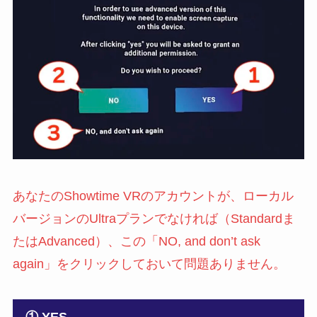
あなたのShowtime VRのアカウントが、ローカル
バージョンのUltraプランでなければ（Standardま
たはAdvanced）、この「NO, and don’t ask
again」をクリックしておいて問題ありません。